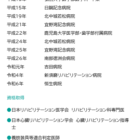
平成15年
日鋼記念病院
平成19年
北中城若松病院
平成21年
宜野湾記念病院
平成22年
鹿児島大学医学部・歯学部付属病院
平成24年
北中城若松病院
平成25年
宜野湾記念病院
平成26年
南部徳洲会病院
令和元年
吉田病院
令和4年
新須磨リハビリテーション病院
令和6年
恒生病院
資格取得
日本リハビリテーション医学会 リハビリテーション科専門医
日本心臓リハビリテーション学会 心臓リハビリテーション指導
士
義肢装具等適合判定医師