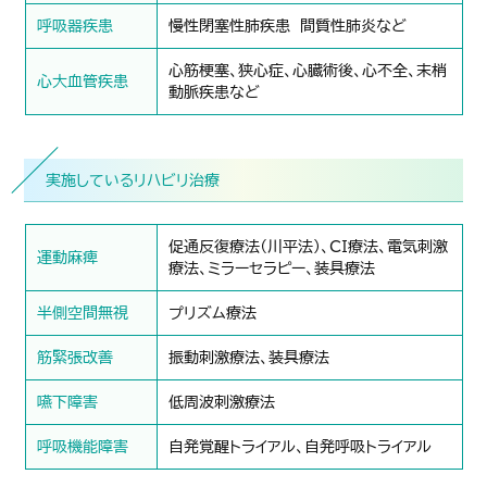
呼吸器疾患
慢性閉塞性肺疾患 間質性肺炎など
心筋梗塞、狭心症、心臓術後、心不全、末梢
心大血管疾患
動脈疾患など
実施しているリハビリ治療
促通反復療法（川平法）、CI療法、電気刺激
運動麻痺
療法、ミラーセラピー、装具療法
半側空間無視
プリズム療法
筋緊張改善
振動刺激療法、装具療法
嚥下障害
低周波刺激療法
呼吸機能障害
自発覚醒トライアル、自発呼吸トライアル