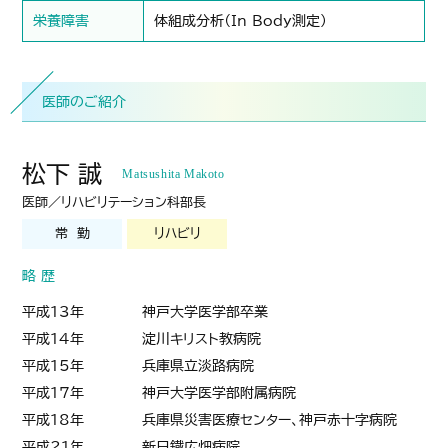
栄養障害
体組成分析（In Body測定）
医師のご紹介
松下 誠
Matsushita Makoto
医師／リハビリテーション科部長
常 勤
リハビリ
略 歴
平成13年
神戸大学医学部卒業
平成14年
淀川キリスト教病院
平成15年
兵庫県立淡路病院
平成17年
神戸大学医学部附属病院
平成18年
兵庫県災害医療センター、神戸赤十字病院
平成21年
新日鐡広畑病院