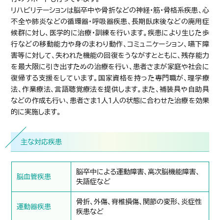
リハビリテーションは脳卒中や骨折などの神経・筋・骨格系疾患、心
不全や肺炎などの循環器・呼吸器疾患、長期臥床後などの廃用症
候群に対し、医学的に治療・訓練を行います。疾患により生じた歩
行などの移動能力や身のまわり動作、コミュニケーション、嚥下障
害等に対して、失われた機能の回復をうながすとともに、残存能力
を最大限に引き出すための治療を行い、患者さまが家庭や社会に
復帰する支援をしています。国家資格を持った専門職が、理学療
法、作業療法、言語聴覚療法を提供します。また、補装具や自助具
などの作成も行い、患者さま1人1人の状態に合わせた治療を効果
的に実施します。
主な対応疾患
脳卒中による運動障害、高次脳機能障害、
脳血管疾患
失語症など
骨折、外傷、脊椎損傷、関節の変形、炎症性
運動器疾患
疾患など