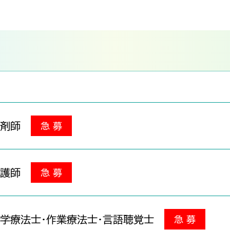
薬剤師
急 募
看護師
急 募
学療法士・作業療法士・言語聴覚士
急 募