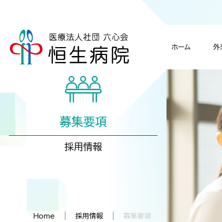
ホーム
外
脳神経外科／脳神
教育・研修につ
入院につい
理事長挨拶
募集要項
入院・面会のご案内
当院について
採用情報
診療科のご案内
施設概要・基準と
放射線科
Topへ
Topへ
Topへ
採用情報
個人情報保護に
Home
採用情報
募集要項