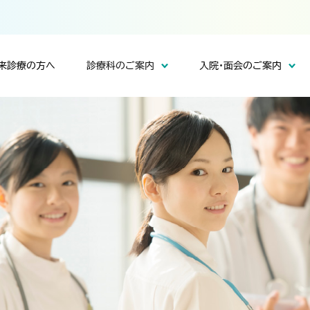
来診療の方へ
診療科のご案内
入院・面会のご案内
経内科
いて
て
面会・お部屋について
内科／循環器内科
院長挨拶
募集要項
沿革
リハビリテーション科
交通アクセス
ついて
診療実績