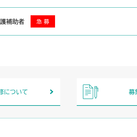
看護補助者
急 募
修について
募