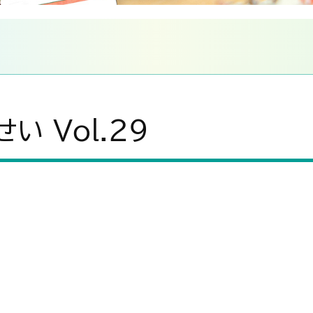
務指針
病院指標
い Vol.29