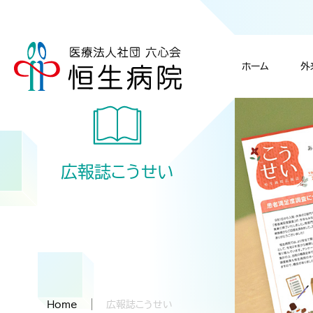
ホーム
外
脳神経外科／脳神
教育・研修につ
入院につい
理事長挨拶
広報誌こうせい
入院・面会のご案内
当院について
採用情報
診療科のご案内
施設概要・基準と
放射線科
Topへ
Topへ
Topへ
個人情報保護に
Home
広報誌こうせい