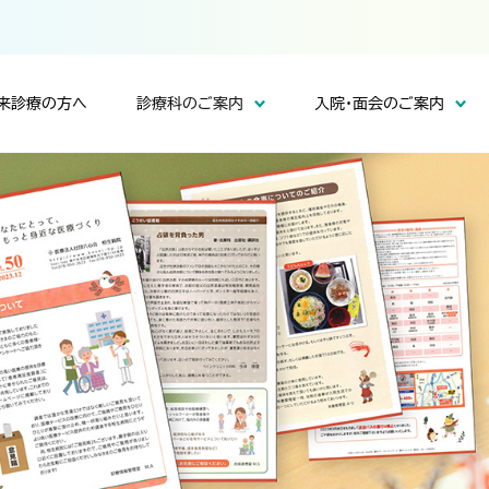
来診療の方へ
診療科のご案内
入院・面会のご案内
経内科
いて
て
面会・お部屋について
内科／循環器内科
院長挨拶
募集要項
沿革
リハビリテーション科
交通アクセス
ついて
診療実績